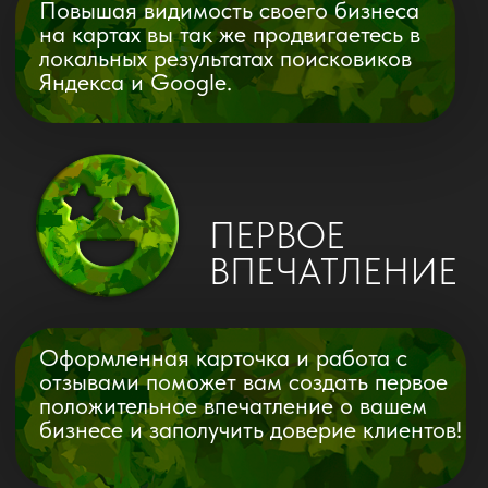
конкурентов, правильности
информации, наличия отзывов
и расположения. На основе
этого анализа мы определяем
цели и разработаем план
продвижения.
АНАЛИЗ
КАРТОЧКИ БИЗНЕСА
Создаем или переоформляем профиль
вашей компании на картах, оформляя
витрину товаров и услуг. Мы размещаем
прайс-листы, фотографии, товары/
услуги, разрабатываем акции и создаем
рекламные материалы, включая онлайн-
баннеры, посты и сторис.