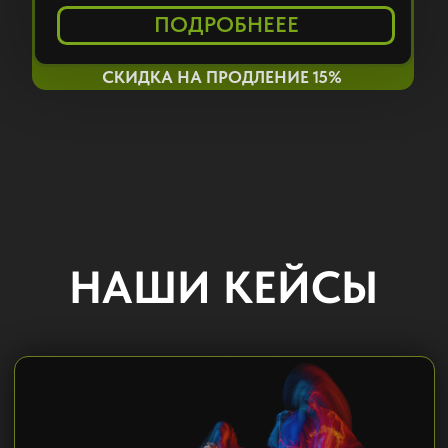
Pixi занимает уникальную нишу,
специализируясь на продвижении
организаций именно в геосервисах, что
позволяет нам предложить вам
нестандартные и эффективные
решения для улучшения видимости
вашего бизнеса.
НЕПРЕРЫВНОЕ
ОБНОВЛЕНИЕ
С нами ваша карточка организации
всегда будет актуальной, благодаря
регулярному подтверждению
информации, что положительно
скажется на доверии клиентов и
репутации вашего бизнеса.
ИНДИВИДУАЛЬНЫЙ
ПОДХОД
Pixi ценит каждого клиента и готов
разработать персонализированную
стратегию продвижения, исходя из