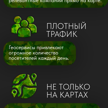
ПЕРВОЕ
ВПЕЧАТЛЕНИЕ
Оформленная карточка и работа с
отзывами поможет вам создать первое
положительное впечатление о вашем
бизнесе и заполучить доверие клиентов!
КАК МЫ РАБОТАЕМ
Мы проводим анализ вашей
карточки компании (если
таковая имеется) с учетом
целевой аудитории,