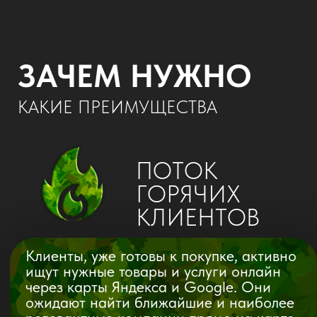
Клиенты, уже готовы к покупке, активно
ищут нужные товары и услуги онлайн
через карты Яндекса и Google. Они
ожидают найти ближайшие и наиболее
релевантные компании прямо на карте.
ПЛОТНЫЙ
ТРАФИК
Геосервисы привлекают
огромное количество
посетителей каждый день.
НЕ ТОЛЬКО
НА КАРТАХ
Повышая видимость своего бизнеса
на картах вы так же продвигаетесь в
локальных результатах поисковиков
Яндекса и Google.