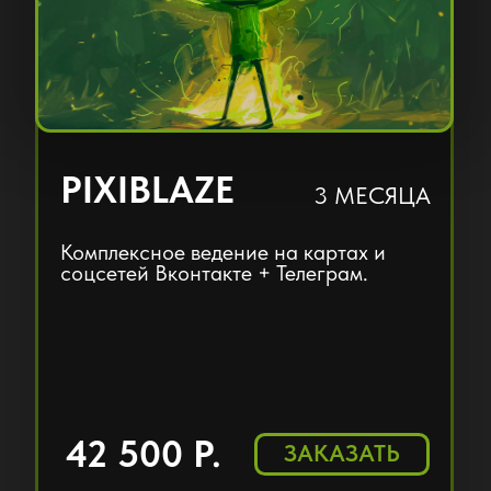
НУ, ПОТОМУ ЧТО...
СКОРОСТЬ ДЕЙСТВИЯ
Заполнение карточки вашей
организации и запуск кампании
продвижения произойдут всего за один
день, обеспечивая максимальную
оперативность и начало работы без
задержек.
ПРОСТОТА
ВЗАИМОДЕЙСТВИЯ
Мы создали удобный интерфейс, чтобы
вы могли легко предоставить всю
необходимую информацию о вашем
бизнесе, минимизируя ваше
вовлечение в технические аспекты
процесса.
ЭКСКЛЮЗИВНОСТЬ