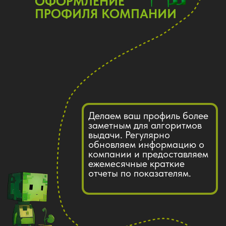
БЕСПЛАТНО
PIXISPARK
Проведем бесплатный анализ ваших
карточек на Яндекс\2гис картах и
дадим рекомендации, так же плюсом
проверим ваши соц сети и сайт
FREE
ПОПРОБОВАТЬ